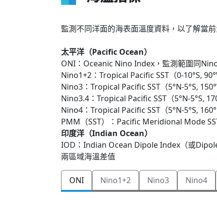
監測不同洋面的海表面溫度資料，以了解當前
太平洋（Pacific Ocean）
ONI：Oceanic Nino Index，監測範圍同
Nino1+2：Tropical Pacific SST（0-10°S, 9
Nino3：Tropical Pacific SST（5°N-5°S, 15
Nino3.4：Tropical Pacific SST（5°N-5°S, 
Nino4：Tropical Pacific SST（5°N-5°S, 16
PMM（SST）：Pacific Meridional Mode SS
印度洋（Indian Ocean）
IOD：Indian Ocean Dipole Index（或Di
兩區域海溫差值
ONI
Nino1+2
Nino3
Nino4