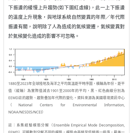
下振盪的緩慢上升趨勢(如下圖紅虛線)，此一上下振盪
的溫度上升現象，與地球系統自然變異的年際／年代際
振盪有關，說明除了人為造成的氣候變遷，氣候變異對
於氣候變化造成的影響不可忽略。​
1880至2023年全球陸地及海洋之平均氣溫距平時序圖，橫軸為年份，距平
值（縱軸）為實際值減去1901至2000年的平均，黑、紅色曲線分別為
EEMD註的趨勢、趨勢疊加年代際的變化。資料來源為美國環境資訊中心
（National Centers for Environmental Information,
NOAA/NESDIS/NCEI）
註：系集經驗模態分解（Ensemble Empirical Mode Decomposition,
EEMD）可將數列分解不同的模態，模態由高頻至低頻逐一排序，最後一